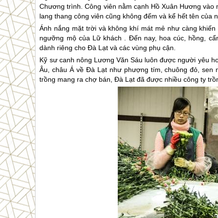
Chương trình. Công viên nằm cạnh Hồ Xuân Hương vào mù
lang thang công viên cũng không đếm và kể hết tên của n
Ánh nắng mặt trời và không khí mát mẻ như càng khiến
ngưỡng mộ của Lữ khách . Đến nay, hoa cúc, hồng, cẩm
dành riêng cho
Đà Lạt
và các vùng phụ cận.
Kỹ sư canh nông Lương Văn Sáu luôn được người yêu ho
Âu, châu Á về
Đà Lạt
như phượng tím, chuông đỏ, sen n
trồng mang ra chợ bán,
Đà Lạt
đã được nhiều công ty trồn