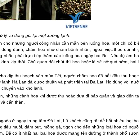
 lý và đóng gói tại một xưởng lạnh.
ch cho những người công nhân cần mẫn bên luống hoa, một chị có biệ
g đỏng đảnh, chăm hoa như chăm bệnh nhân, ngoài việc theo dõi nhiệ
nhân phải trực tiếp thăm các luống hoa ngày hai lần. Nếu độ ẩm ha
ính kịp thời. Chủ quan đôi chút thì hoa hoặc là sẽ nở quá sớm, hai l
 cho dịp thu hoạch vào mùa Tết, người chăm hoa đã bắt đầu thu hoạc
ứ lạnh Hà Lan đã được thuần và phát triển tại
Đà Lạt
. Họ dùng vòi nướ
ó chuyển vào kho lạnh.
, những cành hoa khi được thu hoặc đưa đi bảo quản và giao đến ta
và cẩn thận.
n ngoèo ở ngay trung tâm
Đà Lạt
, Lữ khách cũng rất dễ bắt nhiều loại h
 tiểu muội, dâm bụt, mồng gà, tigon cho đến những loài hoa có nguồ
. Đã có ít nhất hai loài hoa được mang tên đường ở thành phố sươn