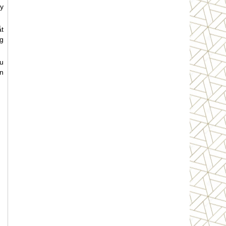
y
t
g
u
n