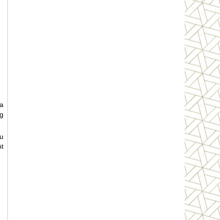
oa
g
ều
t