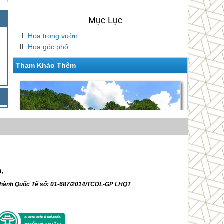
Hoa trong vườn
Hoa góc phố
Tham Khảo Thêm
m,
ữ hành Quốc Tế số: 01-687/2014/TCDL-GP LHQT
Siêu Tiết Kiệm KH Từ Hà Nội 4 Ngày 3 Đêm
Siêu Khuyến Mãi
Giá 5,990,000 VNĐ