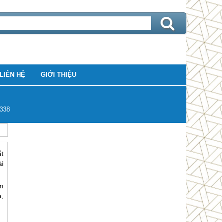
LIÊN HỆ
GIỚI THIỆU
338
ắt
i
m
,