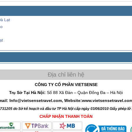
à Lạt
ào
ạt
CÔNG TY CỔ PHẦN VIETSENSE
Trụ Sở Tại Hà Nội:
Số 88 Xã Đàn – Quận Đống Đa – Hà Nội
mail: Info@vietsensetravel.com, Website:www.vietsensetravel.co
4731205 do Sở kế hoạch và đầu tư TP Hà Nội cấp ngày 03/06/2010 Giấy phép l
CHẤP NHẬN THANH TOÁN