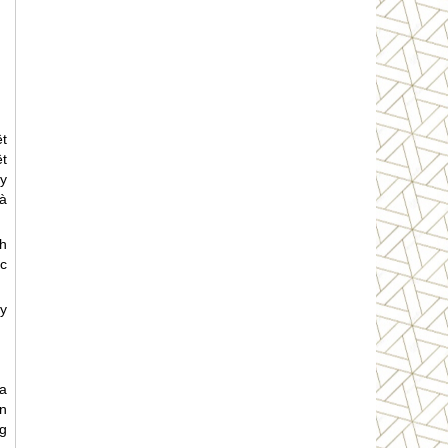
t
t
y
à
h
c
y
oa
n
g