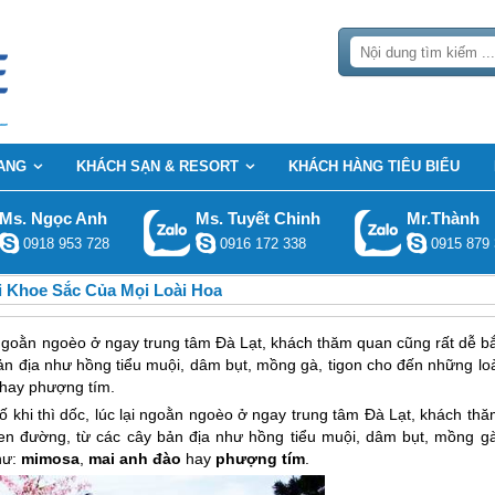
ANG
KHÁCH SẠN & RESORT
KHÁCH HÀNG TIÊU BIỂU
Ms. Ngọc Anh
Ms. Tuyết Chinh
Mr.Thành
0918 953 728
0916 172 338
0915 879 
i Khoe Sắc Của Mọi Loài Hoa
ại ngoằn ngoèo ở ngay trung tâm Đà Lạt, khách thăm quan cũng rất dễ b
ản địa như hồng tiểu muội, dâm bụt, mồng gà, tigon cho đến những loà
 hay phượng tím.
ố khi thì dốc, lúc lại ngoằn ngoèo ở ngay trung tâm
Đà Lạt
, khách thă
en đường, từ các cây bản địa như hồng tiểu muội, dâm bụt, mồng gà
hư:
mimosa
,
mai anh đào
hay
phượng tím
.