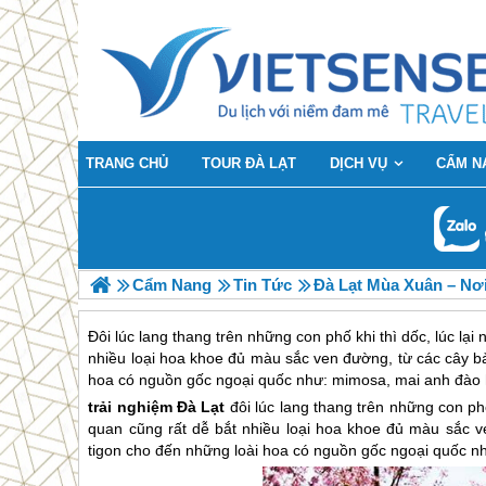
TRANG CHỦ
TOUR ĐÀ LẠT
DỊCH VỤ
CẨM N
Cẩm Nang
Tin Tức
Đà Lạt Mùa Xuân – Nơ
Đôi lúc lang thang trên những con phố khi thì dốc, lúc l
nhiều loại hoa khoe đủ màu sắc ven đường, từ các cây b
hoa có nguồn gốc ngoại quốc như: mimosa, mai anh đào
trải nghiệm
Đà Lạt
đôi lúc lang thang trên những con ph
quan cũng rất dễ bắt nhiều loại hoa khoe đủ màu sắc v
tigon cho đến những loài hoa có nguồn gốc ngoại quốc n