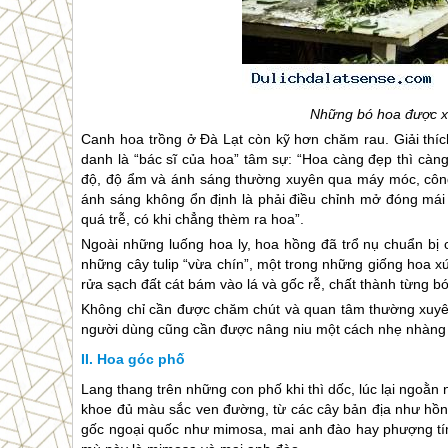
Những bó hoa được xử
Canh hoa trồng ở
Đà Lạt
còn kỹ hơn chăm rau. Giải thí
danh là “bác sĩ của hoa” tâm sự: “Hoa càng đẹp thì càn
độ, độ ẩm và ánh sáng thường xuyên qua máy móc, công 
ánh sáng không ổn định là phải điều chỉnh mở đóng mái k
quá trễ, có khi chẳng thèm ra hoa”.
Ngoài những luống hoa ly, hoa hồng đã trổ nụ chuẩn bị
những cây tulip “vừa chín”, một trong những giống hoa x
rửa sạch đất cát bám vào lá và gốc rễ, chất thành từng b
Không chỉ cần được chăm chút và quan tâm thường xuyên
người dùng cũng cần được nâng niu một cách nhẹ nhàng 
Hoa góc phố
Lang thang trên những con phố khi thì dốc, lúc lại ngoằ
khoe đủ màu sắc ven đường, từ các cây bản địa như hồng
gốc ngoại quốc như mimosa, mai anh đào hay phượng tím