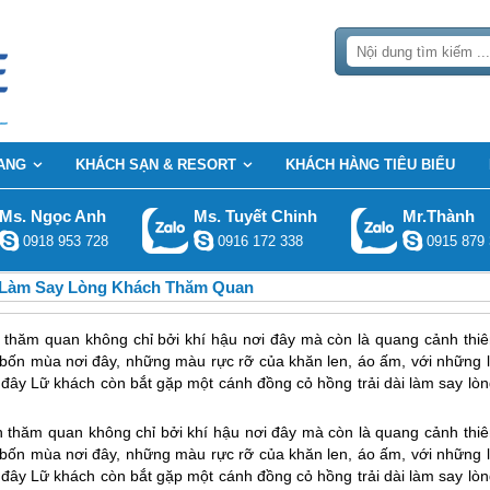
ANG
KHÁCH SẠN & RESORT
KHÁCH HÀNG TIÊU BIỂU
Ms. Ngọc Anh
Ms. Tuyết Chinh
Mr.Thành
0918 953 728
0916 172 338
0915 879 
 Làm Say Lòng Khách Thăm Quan
 thăm quan không chỉ bởi khí hậu nơi đây mà còn là quang cảnh thiê
bốn mùa nơi đây, những màu rực rỡ của khăn len, áo ấm, với những l
ây Lữ khách còn bắt gặp một cánh đồng cỏ hồng trải dài làm say lòn
h thăm quan không chỉ bởi khí hậu nơi đây mà còn là quang cảnh thiê
bốn mùa nơi đây, những màu rực rỡ của khăn len, áo ấm, với những l
ây Lữ khách còn bắt gặp một cánh đồng cỏ hồng trải dài làm say lòn