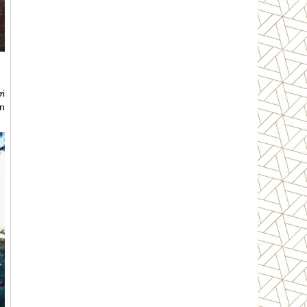
ời
ân