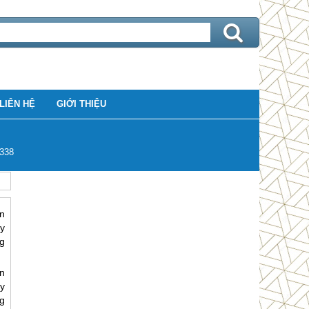
LIÊN HỆ
GIỚI THIỆU
338
n
y
g
n
y
g