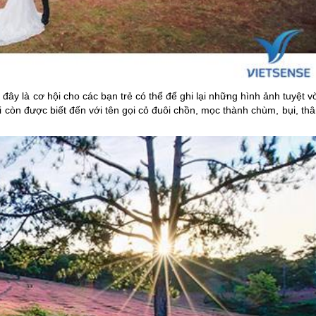
, đây là cơ hội cho các bạn trẻ có thể để ghi lại những hình ảnh tuyệt v
ại còn được biết đến với tên gọi cỏ đuôi chồn, mọc thành chùm, bụi, th