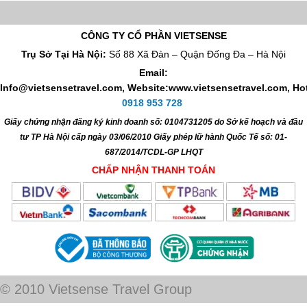
CÔNG TY CỔ PHẦN VIETSENSE
Trụ Sở Tại Hà Nội:
Số 88 Xã Đàn – Quận Đống Đa – Hà Nội
Email:
Info@vietsensetravel.com, Website:www.vietsensetravel.com,
Hot
0918 953 728
Giấy chứng nhận đăng ký kinh doanh số: 0104731205 do Sở kế hoạch và đầu
tư TP Hà Nội cấp ngày 03/06/2010 Giấy phép lữ hành Quốc Tế số: 01-
687/2014/TCDL-GP LHQT
CHẤP NHẬN THANH TOÁN
© 2010 Vietsense Travel Group