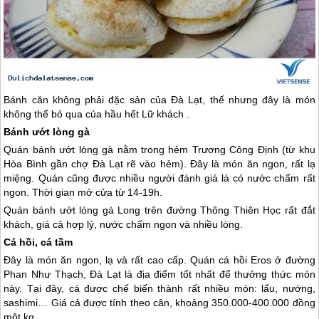
Bánh căn không phải đặc sản của
Đà Lạt
, thế nhưng đây là món
không thể bỏ qua của hầu hết Lữ khách .
Bánh ướt lòng gà
Quán bánh ướt lòng gà nằm trong hẻm Trương Công Định (từ khu
Hòa Bình gần chợ
Đà Lạt
rẽ vào hẻm). Đây là món ăn ngon, rất lạ
miệng. Quán cũng được nhiều người đánh giá là có nước chấm rất
ngon. Thời gian mở cửa từ 14-19h.
Quán bánh ướt lòng gà Long trên đường Thông Thiên Học rất đắt
khách, giá cả hợp lý, nước chấm ngon và nhiều lòng.
Cá hồi, cá tầm
Đây là món ăn ngon, lạ và rất cao cấp. Quán cá hồi Eros ở đường
Phan Như Thạch,
Đà Lạt
là địa điểm tốt nhất để thưởng thức món
này. Tại đây, cá được chế biến thành rất nhiều món: lẩu, nướng,
sashimi… Giá cả được tính theo cân, khoảng 350.000-400.000 đồng
một kg.