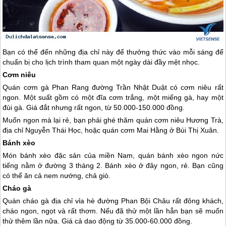
Bạn có thể đến những địa chỉ này để thưởng thức vào mỗi sáng để
chuẩn bị cho lịch trình tham quan một ngày dài đầy mệt nhọc.
Cơm niêu
Quán cơm gà Phan Rang đường Trần Nhật Duật có cơm niêu rất
ngon. Một suất gồm có một đĩa cơm trắng, một miếng gà, hay một
đùi gà. Giá đắt nhưng rất ngon, từ 50.000-150.000 đồng.
Muốn ngon mà lại rẻ, bạn phải ghé thăm quán cơm niêu Hương Trà,
địa chỉ Nguyễn Thái Học, hoặc quán cơm Mai Hằng ở Bùi Thị Xuân.
Bánh xèo
Món bánh xèo đặc sản của miền Nam, quán bánh xèo ngon nức
tiếng nằm ở đường 3 tháng 2. Bánh xèo ở đây ngon, rẻ. Bạn cũng
có thể ăn cả nem nướng, chả giò.
Cháo gà
Quán cháo gà địa chỉ vỉa hè đường Phan Bội Châu rất đông khách,
cháo ngon, ngọt và rất thơm. Nếu đã thử một lần hẳn bạn sẽ muốn
thử thêm lần nữa. Giá cả dao động từ 35.000-60.000 đồng.