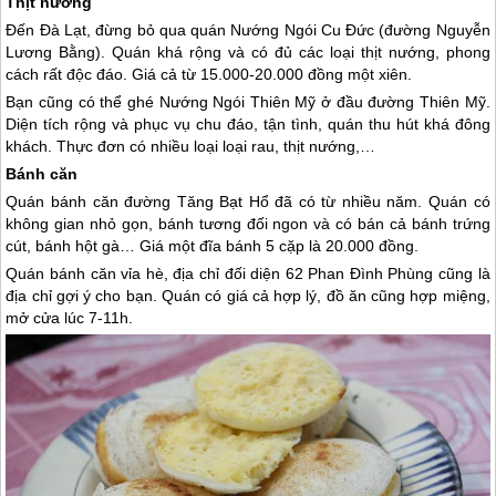
Thịt nướng
Đến
Đà Lạt
, đừng bỏ qua quán Nướng Ngói Cu Đức (đường Nguyễn
Lương Bằng). Quán khá rộng và có đủ các loại thịt nướng, phong
cách rất độc đáo. Giá cả từ 15.000-20.000 đồng một xiên.
Bạn cũng có thể ghé Nướng Ngói Thiên Mỹ ở đầu đường Thiên Mỹ.
Diện tích rộng và phục vụ chu đáo, tận tình, quán thu hút khá đông
khách. Thực đơn có nhiều loại loại rau, thịt nướng,…
Bánh căn
Quán bánh căn đường Tăng Bạt Hổ đã có từ nhiều năm. Quán có
không gian nhỏ gọn, bánh tương đối ngon và có bán cả bánh trứng
cút, bánh hột gà… Giá một đĩa bánh 5 cặp là 20.000 đồng.
Quán bánh căn vỉa hè, địa chỉ đối diện 62 Phan Đình Phùng cũng là
địa chỉ gợi ý cho bạn. Quán có giá cả hợp lý, đồ ăn cũng hợp miệng,
mở cửa lúc 7-11h.