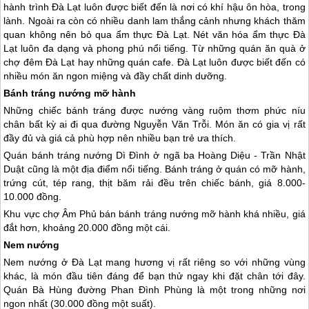
hành trình Đà Lạt luôn được biết đến là nơi có khí hậu ôn hòa, trong
lành. Ngoài ra còn có nhiều danh lam thắng cảnh nhưng khách thăm
quan không nên bỏ qua ẩm thực Đà Lạt. Nét văn hóa ẩm thực Đà
Lạt luôn đa dạng và phong phú nổi tiếng. Từ những quán ăn quà ở
chợ đêm Đà Lạt hay những quán cafe. Đà Lạt luôn được biết đến có
nhiều món ăn ngon miệng và đầy chất dinh dưỡng.
Bánh tráng nướng mỡ hành
Những chiếc bánh tráng được nướng vàng ruộm thơm phức níu
chân bất kỳ ai đi qua đường Nguyễn Văn Trỗi. Món ăn có gia vị rất
đầy đủ và giá cả phù hợp nên nhiều bạn trẻ ưa thích.
Quán bánh tráng nướng Dì Đình ở ngã ba Hoàng Diệu - Trần Nhật
Duật cũng là một địa điểm nổi tiếng. Bánh tráng ở quán có mỡ hành,
trứng cút, tép rang, thịt băm rải đều trên chiếc bánh, giá 8.000-
10.000 đồng.
Khu vực chợ Âm Phủ bán bánh tráng nướng mỡ hành khá nhiều, giá
đắt hơn, khoảng 20.000 đồng một cái.
Nem nướng
Nem nướng ở
Đà Lạt
mang hương vị rất riêng so với những vùng
khác, là món đầu tiên đáng để bạn thử ngay khi đặt chân tới đây.
Quán Bà Hùng đường Phan Đình Phùng là một trong những nơi
ngon nhất (30.000 đồng một suất).