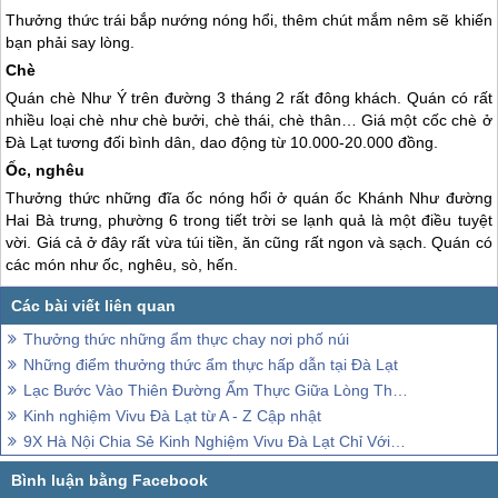
Thưởng thức trái bắp nướng nóng hổi, thêm chút mắm nêm sẽ khiến
bạn phải say lòng.
Chè
Quán chè Như Ý trên đường 3 tháng 2 rất đông khách. Quán có rất
nhiều loại chè như chè bưởi, chè thái, chè thân… Giá một cốc chè ở
Đà Lạt
tương đối bình dân, dao động từ 10.000-20.000 đồng.
Ốc, nghêu
Thưởng thức những đĩa ốc nóng hổi ở quán ốc Khánh Như đường
Hai Bà trưng, phường 6 trong tiết trời se lạnh quả là một điều tuyệt
vời. Giá cả ở đây rất vừa túi tiền, ăn cũng rất ngon và sạch. Quán có
các món như ốc, nghêu, sò, hến.
Thưởng thức những ẩm thực chay nơi phố núi
Những điểm thưởng thức ẩm thực hấp dẫn tại Đà Lạt
Lạc Bước Vào Thiên Đường Ẩm Thực Giữa Lòng Thành Phố Đà Lạt
Kinh nghiệm Vivu Đà Lạt từ A - Z Cập nhật
9X Hà Nội Chia Sẻ Kinh Nghiệm Vivu Đà Lạt Chỉ Với 2 Triệu