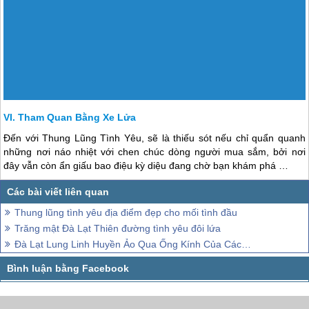
CÔNG TY CỔ PHẦN VIETSENSE
Trụ Sở Tại Hà Nội:
Số 88 Xã Đàn – Quận Đống Đa – Hà Nội
Email:
Info@vietsensetravel.com, Website:www.vietsensetravel.com,
Giấy chứng nhận đăng ký kinh doanh số: 0104731205 do Sở kế hoạch và đầu
tư TP Hà Nội cấp ngày 03/06/2010 Giấy phép lữ hành Quốc Tế số: 01-
687/2014/TCDL-GP LHQT
CHẤP NHẬN THANH TOÁN
© 2010 Vietsense Travel Group