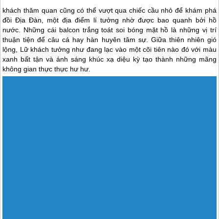
Tham Quan Bằng Xe Lửa
Đến với Thung Lũng Tình Yêu, sẽ là thiếu sót nếu chỉ quẩn quanh
những nơi náo nhiệt với chen chúc dòng người mua sắm, bởi nơi
đây vẫn còn ẩn giấu bao điệu kỳ diệu đang chờ bạn khám phá …
Thung lũng tình yêu địa điểm đẹp cho mối tình đầu
Trăng mật Đà Lạt Thiên đường tình yêu đôi lứa
Đà Lạt Lung Linh Huyền Ảo Qua Ống Kính Của Các Tay Máy Không Chuyên