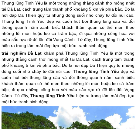
Thung lũng Tình Yêu là một trong những thắng cảnh thơ mộng nhất
tại Đà Lạt, cách trung tâm thành phố khoảng 5 km về phía bắc. Đó là
nơi đập Đa Thiện quy tụ những dòng suối nhỏ chảy từ đồi núi cao,
Thung lũng Tình Yêu đẹp và cuốn hút bởi thung lũng sâu và đồi
thông quanh năm xanh biếc khách thăm quan có thể men theo
những lối mòn hoặc leo cả trăm bậc, đi qua những cổng hoa với
màu sắc rực rỡ để lên đồi Vọng Cảnh. Từ đây, Thung lũng Tình Yêu
hiện ra trong tầm mắt đẹp tựa một bức tranh sinh động.
trải nghiệm
Đà Lạt
khám phá Thung lũng Tình Yêu
là một trong
những thắng cảnh thơ mộng nhất tại
Đà Lạt
, cách trung tâm thành
phố khoảng 5 km về phía bắc. Đó là nơi đập Đa Thiện quy tụ những
dòng suối nhỏ chảy từ đồi núi cao,
Thung lũng Tình Yêu
đẹp và
cuốn hút bởi thung lũng sâu và đồi thông quanh năm xanh biếc
khách thăm quan có thể men theo những lối mòn hoặc leo cả trăm
bậc, đi qua những cổng hoa với màu sắc rực rỡ để lên đồi Vọng
Cảnh. Từ đây,
Thung lũng Tình Yêu
hiện ra trong tầm mắt đẹp tựa
một bức tranh sinh động.