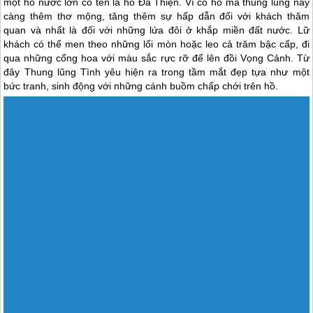
một hồ nước lớn có tên là hồ Ða Thiện. Vì có hồ mà thung lũng này
càng thêm thơ mộng, tăng thêm sự hấp dẫn đối với khách thăm
quan và nhất là đối với những lứa đôi ở khắp miền đất nước. Lữ
khách có thể men theo những lối mòn hoặc leo cả trăm bậc cấp, đi
qua những cổng hoa với màu sắc rực rỡ để lên đồi Vọng Cảnh. Từ
đây Thung lũng Tình yêu hiện ra trong tầm mắt đẹp tựa như một
bức tranh, sinh động với những cánh buồm chấp chới trên hồ.
Đồi Uyên Ương Hồ Điệp
Thung lũng Tình yêu
vốn đã đẹp và cuốn hút bởi lũng sâu và đồi
thông, lại càng hấp dẫn hơn khi vào năm 1972, một đập ngăn nước
được xây dựng vắt ngang tạo thành hồ Đa Thiện, làm biến đổi hình
thái và tăng thêm sức quyến rũ cho cảnh quan nơi đây. khách thăm
quan có thể men theo những lối mòn hoặc leo cả trăm bật cấp, đi
qua những cổng hoa với màu sắc rực rỡ để lên đồi Vọng Cảnh. Từ
đây Thung lũng Tình yêu hiện ra trong tầm mắt đẹp tựa một bức
tranh, sinh động với những cánh buồm nhấp nhới trên hồ. Những
con đường đất đỏ uốn lượn vòng vèo có thể đưa khách lên đồi hoặc
dẫn đền tận đỉnh núi Langbian thấp thoáng trong mây.