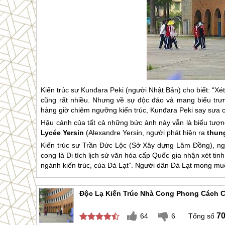
Kiến trúc sư Kunđara Peki (người Nhật Bản) cho biết: “Xét 
cũng rất nhiều. Nhưng về sự độc đáo và mang biểu trưng
hàng giờ chiêm ngưỡng kiến trúc, Kunđara Peki say sưa c
Hậu cảnh của tất cả những bức ảnh này vẫn là biểu tượn
Lycée Yersin
(Alexandre Yersin, người phát hiện ra
thun
Kiến trúc sư Trần Đức Lộc (Sở Xây dựng Lâm Đồng), ng
cong là Di tích lịch sử văn hóa cấp Quốc gia nhận xét t
ngành kiến trúc, của
Đà Lạt
”. Người dân
Đà Lạt
mong muốn
Độc Lạ Kiến Trúc Nhà Cong Phong Cách C
7
64
6