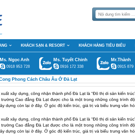
ANG
KHÁCH SẠN & RESORT
KHÁCH HÀNG TIÊU BIỂU
Ms. Ngọc Anh
Ms. Tuyết Chinh
Mr.Thành
0918 953 728
0916 172 338
0915 879 
 Cong Phong Cách Châu Âu Ở Đà Lạt
 xuất xây dựng, công nhận thành phố Đà Lạt là “Đô thị di sản kiến trúc
ày, trường Cao đẳng Đà Lạt được cho là một trong những công trình độ
y dựng còn lại ở đây. Ở góc độ kiến trúc, giá trị và biểu trưng văn h
đề xuất xây dựng, công nhận thành phố
Đà Lạt
là “Đô thị di sản kiến trúc
y, trường Cao đẳng
Đà Lạt
được cho là một trong những công trình độ
y dựng còn lại ở đây. Ở góc độ kiến trúc, giá trị và biểu trưng văn h