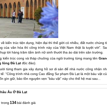
về kiến trúc tiện dụng, hiện đại thì thế giới có nhiều, đất nước chúng t
 của văn hóa thì công trình này của Việt Nam thật là tuyệt vời”. Sa
hụp tới hàng trăm tấm ảnh nữ sinh thướt tha áo dài trên sân trường.
g kiến trúc cong và tháp chuông của ngôi trường từng mang tên
Gran
g lũng
Đà Lạt
độc đáo).
ười từng tham gia xây dựng hồ sơ di sản để nhà nước công nhận nh
inh tế: “Công trình nhà cong Cao đẳng Sư phạm
Đà Lạt
là một báu vật củ
 gìn giữ, bảo tồn nguyên vẹn “báu vật” này cho thế hệ mai sau...
hâu Âu Ở Đà Lạt
0
134
bài đánh giá