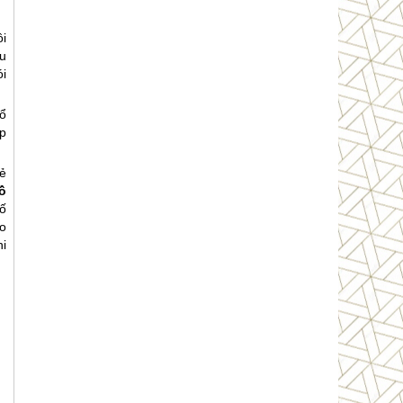
i
u
i
ổ
áp
ẻ
ồ
ố
o
i