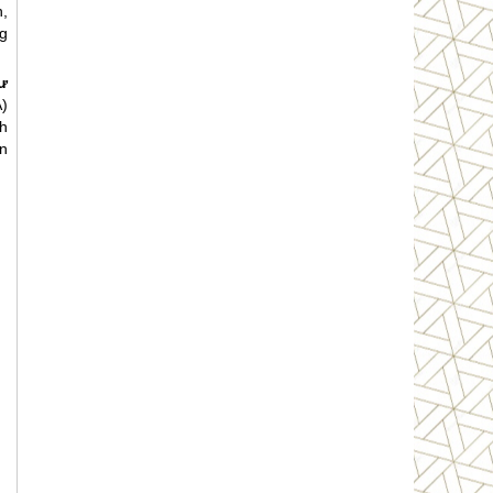
,
ng
ư
A)
nh
n