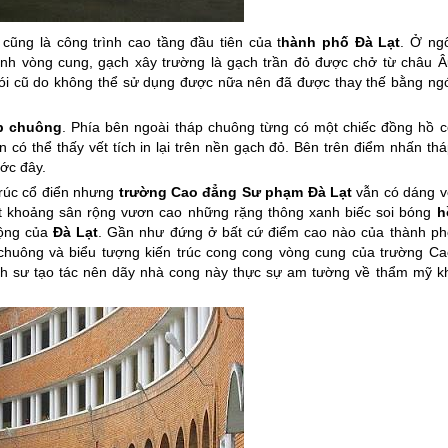
cũng là công trình cao tầng đầu tiên của t
hành phố
Đà Lạt
. Ở ngô
ình vòng cung, gạch xây trường là gạch trần đỏ được chở từ châu Â
ói cũ do không thể sử dụng được nữa nên đã được thay thế bằng ngó
p chuông
. Phía bên ngoài tháp chuông từng có một chiếc đồng hồ c
 có thể thấy vết tích in lại trên nền gạch đỏ. Bên trên điểm nhấn th
ớc đây.
trúc cổ điển nhưng
trường Cao đẳng Sư phạm
Đà Lạt
vẫn có dáng v
khoảng sân rộng vươn cao những rặng thông xanh biếc soi bóng
h
mộng của
Đà Lạt
. Gần như đứng ở bất cứ điểm cao nào của thành ph
 chuông và biểu tượng kiến trúc cong cong vòng cung của trường Ca
nh sư tạo tác nên dãy nhà cong này thực sự am tường về thẩm mỹ kh