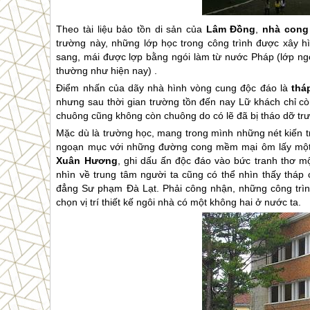
Theo tài liệu bảo tồn di sản của
Lâm Đồng
,
nhà cong
trường này, những lớp học trong công trình được xây h
sang, mái được lợp bằng ngói làm từ nước Pháp (lớp ng
thường như hiện nay) .
Điểm nhấn của dãy nhà hình vòng cung độc đáo là
thá
nhưng sau thời gian trường tồn đến nay Lữ khách chỉ còn
chuông cũng không còn chuông do có lẽ đã bị tháo dỡ trư
Mặc dù là trường học, mang trong mình những nét kiến 
ngoạn mục với những đường cong mềm mại ôm lấy một 
Xuân Hương
, ghi dấu ấn độc đáo vào bức tranh thơ 
nhìn về trung tâm người ta cũng có thể nhìn thấy tháp
đẳng Sư phạm
Đà Lạt
. Phải công nhận, những công trì
chọn vị trí thiết kế ngôi nhà có một không hai ở nước ta.