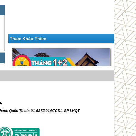
Tham Khảo Thêm
m,
ữ hành Quốc Tế số: 01-687/2014/TCDL-GP LHQT
Dinh Bảo Đại - Thiền Viện Trúc Lâm - Thác
Đatanla - Đồi Vọng Cảnh Robin 3 Ngày Đêm
Giá 4,490,000 VNĐ
Siêu Khuyến Mãi Tháng 1,2