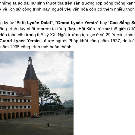
hững tà áo dài nữ sinh thướt tha trên sân trường rợp bóng thông xanh
ở về lịch sử công trình này, người yêu văn hóa còn có thêm nhiều thô
g ký tự “
Petit Lycée Dalat
”, “
Grand Lycée Yersin
” hay “
Cao đẳng S
 công trình duy nhất ở nước ta từng được Hội Kiến trúc sư thế giới (UI
đáo toàn cầu trong thế kỷ XX. Ngôi trường tọa lạc ở số 29 Yersin, thà
Grand Lycée Yersin
”, được người Pháp khởi công năm 1927, do kiế
n năm 1935 công trình mới hoàn thành.