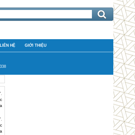
LIÊN HỆ
GIỚI THIỆU
338
”.
c
óa
”.
c
óa