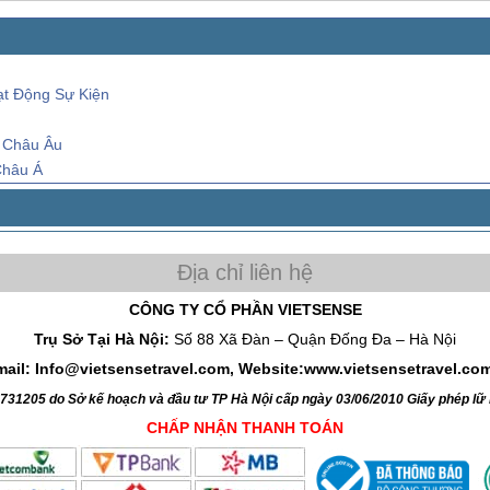
t Động Sự Kiện
ư Châu Âu
Châu Á
CÔNG TY CỔ PHẦN VIETSENSE
Trụ Sở Tại Hà Nội:
Số 88 Xã Đàn – Quận Đống Đa – Hà Nội
mail: Info@vietsensetravel.com, Website:www.vietsensetravel.co
4731205 do Sở kế hoạch và đầu tư TP Hà Nội cấp ngày 03/06/2010 Giấy phép l
CHẤP NHẬN THANH TOÁN