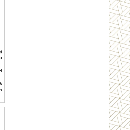
ôi
u
d
à
a