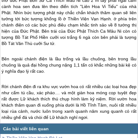
thờ đức Phật Bổn Sư Ca Thích Mâu Ni cao 2 m tay phải ngài cầm
cành hoa sen đưa lên theo điển tích "Liên Hoa Vi Tiếu" của nhà
Phật. Nhìn bức tượng phật này chắc chắn khách thăm quan sẽ liên
tưởng tới bức tượng khổng lồ ở Thiền Viện Vạn Hạnh. ở phía trên
chánh điện có các bức phù điêu chạm khắc tinh sảo về 8 tướng thị
hiện của Đức Phật. Bên trái của Đức Phật Thích Ca Mâu Ni còn có
tượng Bồ Tát Phổ Hiền cưỡi voi trắng 6 ngà còn bên phải là tượng
Bồ Tát Văn Thù cưỡi Sư tử.
Bên ngoài chánh điện là lầu trống và lầu chuông, bên trong lầu
chuông là quả đại hồng chung nặng 1,1 tấn có khắc những bài kệ có
ý nghĩa đạo lý rất cao.
Rời chánh điện đi ra khu vực vườn hoa có rất nhiều các loại hoa đẹp
như cẩm tú cầu, xác pháo.... và một giàn hoa móng cọp tuyệt đẹp
rất được Lữ khách thích thú chụp hình làm kỷ niệm. Rời vườn hoa
khách thăm quan đi xuống phía dưới là Hồ Tĩnh Tâm, nuôi rất nhiều
loại rùa cảnh, nước luôn trong xanh quanh năm xung quanh có rất
nhiều ghế đá và chòi để Lữ khách nghỉ ngơi.