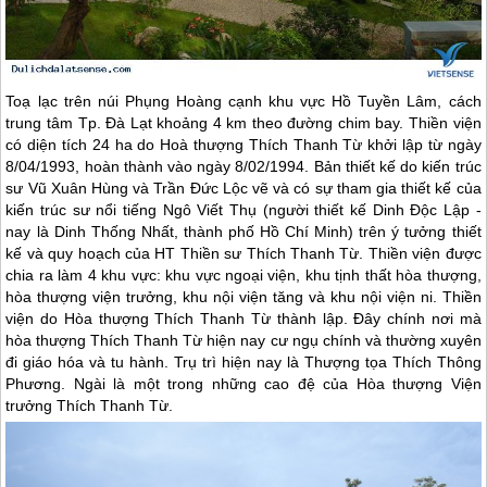
Toạ lạc trên núi Phụng Hoàng cạnh khu vực Hồ Tuyền Lâm, cách
trung tâm Tp. Ðà Lạt khoảng 4 km theo đường chim bay. Thiền viện
có diện tích 24 ha do Hoà thượng Thích Thanh Từ khởi lập từ ngày
8/04/1993, hoàn thành vào ngày 8/02/1994. Bản thiết kế do kiến trúc
sư Vũ Xuân Hùng và Trần Đức Lộc vẽ và có sự tham gia thiết kế của
kiến trúc sư nổi tiếng Ngô Viết Thụ (người thiết kế Dinh Độc Lập -
nay là Dinh Thống Nhất, thành phố Hồ Chí Minh) trên ý tưởng thiết
kế và quy hoạch của HT Thiền sư Thích Thanh Từ. Thiền viện được
chia ra làm 4 khu vực: khu vực ngoại viện, khu tịnh thất hòa thượng,
hòa thượng viện trưởng, khu nội viện tăng và khu nội viện ni. Thiền
viện do Hòa thượng Thích Thanh Từ thành lập. Đây chính nơi mà
hòa thượng Thích Thanh Từ hiện nay cư ngụ chính và thường xuyên
đi giáo hóa và tu hành. Trụ trì hiện nay là Thượng tọa Thích Thông
Phương. Ngài là một trong những cao đệ của Hòa thượng Viện
trưởng Thích Thanh Từ.