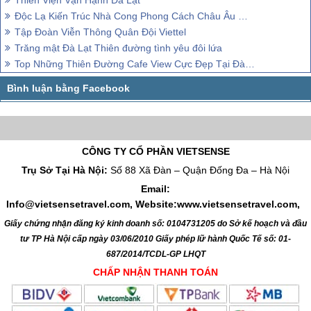
Thiền Viện Vạn Hạnh Đà Lạt
Độc Lạ Kiến Trúc Nhà Cong Phong Cách Châu Âu Ở Đà Lạt
Tập Đoàn Viễn Thông Quân Đội Viettel
Trăng mật Đà Lạt Thiên đường tình yêu đôi lứa
Top Những Thiên Đường Cafe View Cực Đẹp Tại Đà Lạt
CÔNG TY CỔ PHẦN VIETSENSE
Trụ Sở Tại Hà Nội:
Số 88 Xã Đàn – Quận Đống Đa – Hà Nội
Email:
Info@vietsensetravel.com, Website:www.vietsensetravel.com,
Giấy chứng nhận đăng ký kinh doanh số: 0104731205 do Sở kế hoạch và đầu
tư TP Hà Nội cấp ngày 03/06/2010 Giấy phép lữ hành Quốc Tế số: 01-
687/2014/TCDL-GP LHQT
CHẤP NHẬN THANH TOÁN