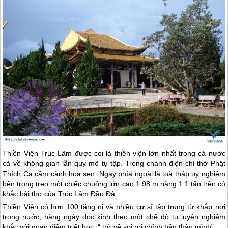
Thiền Viện Trúc Lâm được coi là thiền viện lớn nhất trong cả nước
cả về không gian lẫn quy mô tụ tập. Trong chánh điện chỉ thờ Phật
Thích Ca cầm cành hoa sen. Ngay phía ngoài là toà tháp uy nghiêm
bên trong treo một chiếc chuông lớn cao 1.98 m nặng 1.1 tấn trên có
khắc bài thơ của Trúc Lâm Ðầu Ðà.
Thiền Viện có hơn 100 tăng ni và nhiều cư sĩ tập trung từ khắp nơi
trong nước, hàng ngày đọc kinh theo một chế độ tu luyện nghiêm
khắc với quan điểm triết học: “ trở về soi rọi chính bản thân mình”.