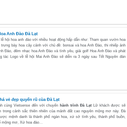
Hoa Anh Đào Đà Lạt
lễ hội hoa anh đào với nhiều hoạt động hấp dẫn như: Tham quan vườn hoa
 trưng bày hoa cây cảnh với chủ đề: bonsai và hoa Anh Đào, thi nhiếp ảnh
nh Đào, đêm nhạc hoa Anh Đào và tình yêu, giải golf Hoa Anh Đào và phát
g tác Logo về lễ hội Mai Anh Đào sẽ diễn ra 3 ngày sau Tết Nguyên đán
á vẻ đẹp quyến rũ cùa Đà Lạt
h cùng Vietsense đến với chuyến
hành trình Đà Lạt
Lữ khách được sẽ
 trong cảnh sắc thiên nhiên của mảnh đất cao nguyên mộng mơ này. Đà
được mệnh danh là thành phố ngàn hoa, xứ sở tình yêu, thành phố buồn,
ố mộng mơ, Xứ hoa đào…