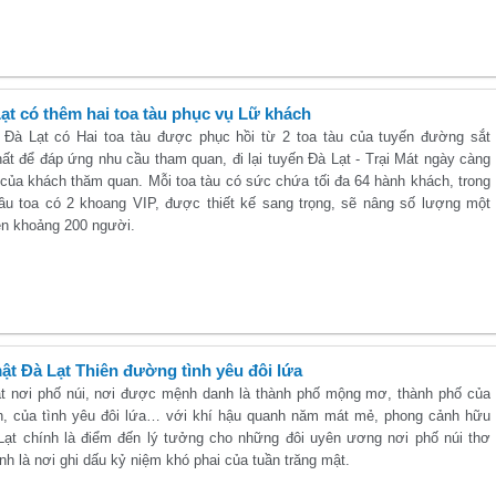
ạt có thêm hai toa tàu phục vụ Lữ khách
 Đà Lạt có Hai toa tàu được phục hồi từ 2 toa tàu của tuyến đường sắt
ất để đáp ứng nhu cầu tham quan, đi lại tuyến Đà Lạt - Trại Mát ngày càng
 của khách thăm quan. Mỗi toa tàu có sức chứa tối đa 64 hành khách, trong
ầu toa có 2 khoang VIP, được thiết kế sang trọng, sẽ nâng số lượng một
ên khoảng 200 người.
ật Đà Lạt Thiên đường tình yêu đôi lứa
t nơi phố núi, nơi được mệnh danh là thành phố mộng mơ, thành phố của
, của tình yêu đôi lứa… với khí hậu quanh năm mát mẻ, phong cảnh hữu
 Lạt chính là điểm đến lý tưởng cho những đôi uyên ương nơi phố núi thơ
h là nơi ghi dấu kỷ niệm khó phai của tuần trăng mật.