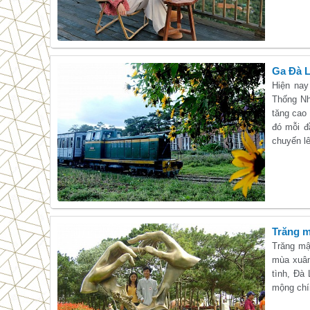
Ga Đà L
Hiện nay
Thống Nh
tăng cao
đó mỗi đ
chuyến l
Trăng m
Trăng mậ
mùa xuân
tình, Đà
mộng chín