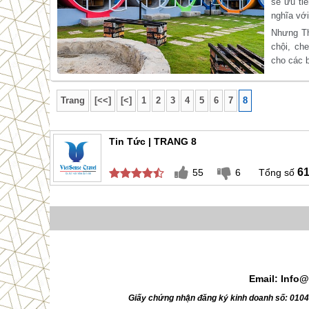
sẽ ưu tiê
nghĩa với
Nhưng Th
chội, ch
cho các 
Trang
[<<]
[<]
1
2
3
4
5
6
7
8
Tin Tức | TRANG 8
6
55
6
Email: Info@
Giấy chứng nhận đăng ký kinh doanh số: 010