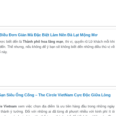
Điều Đơn Giản Mà Đặc Biệt Làm Nên Đà Lạt Mộng Mơ
ược biết đến là
Thành phố hoa lãng mạn
, thi vị, quyến rũ Lữ khách mỗi khi
đến. Thế nhưng, nếu không để ý bạn sẽ không biết đến những điều thú vị về
 này.
ạn Siêu Ống Cống – The Circle VietNam Cực Độc Giữa Lòng
le Vietnam
xem việc chọn địa điểm là ưu tiên hàng đầu trong những ngày
thành ý tưởng. Đối với những ai đã từng đi phượt nhiều với kinh phí ít ỏi