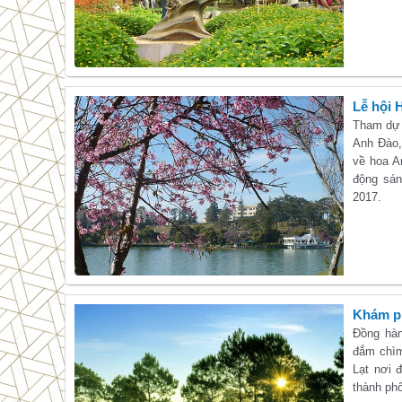
Lễ hội 
Tham dự 
Anh Đào,
về hoa A
động sán
2017.
Khám ph
Đồng hàn
đắm chìm
Lạt nơi 
thành ph