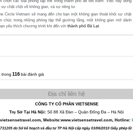
n chọn các loại phòng tập thể trong thành phố để tiết kiệm. Việc này đồng
 sự chật chội về không gian, và sự riêng tư.
e Circle Vietnam sẽ mang đến cho bạn một không gian thoát khỏi sự chật
en chúc trong những phòng tập thể giường tầng, một không gian mở dành
bạn yêu thích chương trình khi đến với
thành phố Đà Lạt
.
1
116
bài đánh giá
CÔNG TY CỔ PHẦN VIETSENSE
Trụ Sở Tại Hà Nội:
Số 88 Xã Đàn – Quận Đống Đa – Hà Nội
vietsensetravel.com, Website:www.vietsensetravel.com,
Hotline:
4731205 do Sở kế hoạch và đầu tư TP Hà Nội cấp ngày 03/06/2010 Giấy phép l