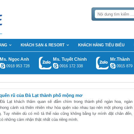
ANG
KHÁCH SẠN & RESORT
KHÁCH HÀNG TIÊU BIỂU
Ms. Ngọc Anh
Ms. Tuyết Chinh
Mr.Thành
0918 953 728
0916 172 338
0915 879 
quến rũ của Đà Lạt thành phố mộng mơ
Đà Lạt khách thăm quan sẽ đắm chìm trong thành phố ngàn hoa, ngàn
 phong cảnh và thiên nhiên như hòa quện vào nhau tạo nên một phong cảnh
. Tuy nhiên dù có mô tả thế nào cũng không bằng tự mình đặt chân đến,
có những cảm nhận thật nhất của riêng mình.