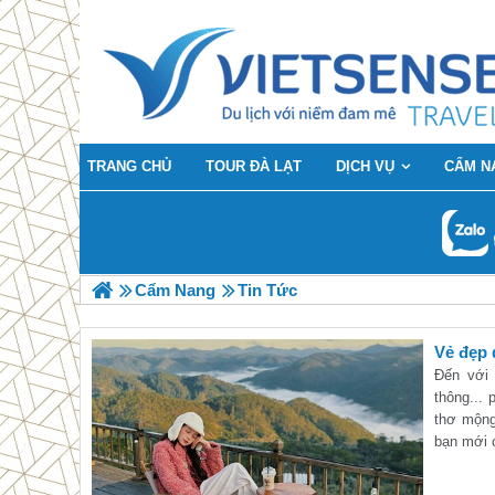
TRANG CHỦ
TOUR ĐÀ LẠT
DỊCH VỤ
CẨM N
Cẩm Nang
Tin Tức
Vẻ đẹp 
Đến với 
thông...
thơ mộng
bạn mới 