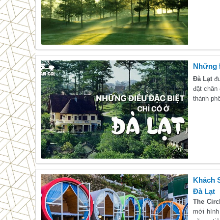
Những 
Đà Lạt
đ
đặt chân 
thành phố
Khách S
Đà Lạt
The Circ
mới hình 