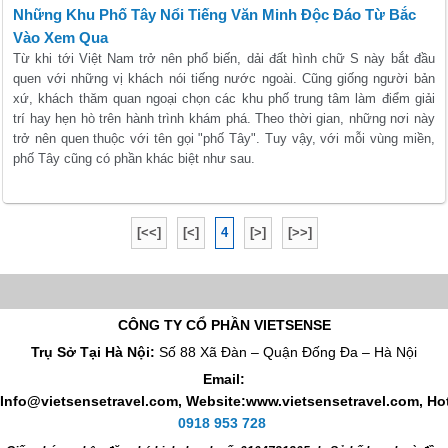
Những Khu Phố Tây Nổi Tiếng Văn Minh Độc Đáo Từ Bắc
Vào Xem Qua
Từ khi tới Việt Nam trở nên phổ biến, dải đất hình chữ S này bắt đầu
quen với những vị khách nói tiếng nước ngoài. Cũng giống người bản
xứ, khách thăm quan ngoại chọn các khu phố trung tâm làm điểm giải
trí hay hẹn hò trên hành trình khám phá. Theo thời gian, những nơi này
trở nên quen thuộc với tên gọi "phố Tây". Tuy vậy, với mỗi vùng miền,
phố Tây cũng có phần khác biệt như sau.
[<<]
[<]
4
[>]
[>>]
CÔNG TY CỔ PHẦN VIETSENSE
Trụ Sở Tại Hà Nội:
Số 88 Xã Đàn – Quận Đống Đa – Hà Nội
Email:
Info@vietsensetravel.com, Website:www.vietsensetravel.com,
Hot
0918 953 728