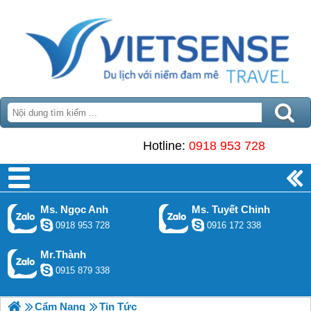
Hotline:
0918 953 728
Ms. Ngọc Anh
Ms. Tuyết Chinh
0918 953 728
0916 172 338
Mr.Thành
0915 879 338
Cẩm Nang
Tin Tức