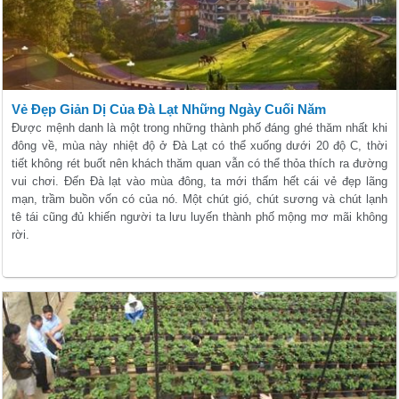
Vẻ Đẹp Giản Dị Của Đà Lạt Những Ngày Cuối Năm
Được mệnh danh là một trong những thành phố đáng ghé thăm nhất khi
đông về, mùa này nhiệt độ ở Đà Lạt có thể xuống dưới 20 độ C, thời
tiết không rét buốt nên khách thăm quan vẫn có thể thỏa thích ra đường
vui chơi. Đến Đà lạt vào mùa đông, ta mới thấm hết cái vẻ đẹp lãng
mạn, trầm buồn vốn có của nó. Một chút gió, chút sương và chút lạnh
tê tái cũng đủ khiến người ta lưu luyến thành phố mộng mơ mãi không
rời.